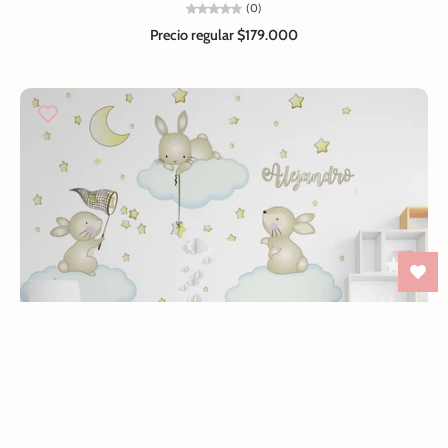
(0)
Precio regular
$179.000