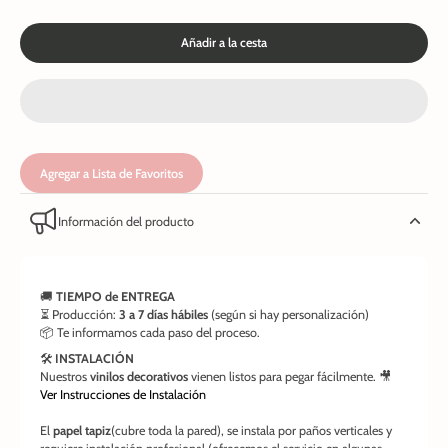
Añadir a la cesta
Agregar a Lista de Favoritos
Información del producto
🚚
TIEMPO de ENTREGA
⏳ Producción:
3 a 7 días hábiles
(según si hay personalización)
📦 Te informamos cada paso del proceso.
🛠️
INSTALACIÓN
Nuestros
vinilos decorativos
vienen listos para pegar fácilmente. 🎥
Ver Instrucciones de Instalación
El
papel tapiz
(cubre toda la pared), se instala por paños verticales y