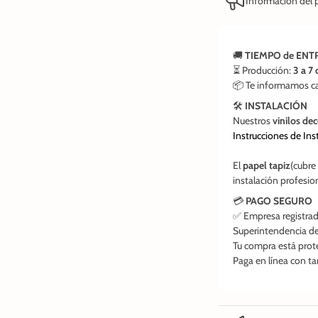
Información del 
🚚
TIEMPO de ENT
⏳ Producción:
3 a 7 
📦 Te informamos ca
🛠️
INSTALACIÓN
Nuestros
vinilos de
Instrucciones de Ins
El
papel tapiz
(cubre
instalación profesio
💳
PAGO SEGURO
✅ Empresa registrada
Superintendencia de
Tu compra está prote
Paga en línea con t