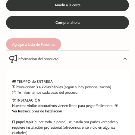
Añadir a la cesta
Comprar ahora
Agregar a Lista de Favoritos
Información del producto
🚚
TIEMPO de ENTREGA
⏳ Producción:
3 a 7 días hábiles
(según si hay personalización)
📦 Te informamos cada paso del proceso.
🛠️
INSTALACIÓN
Nuestros
vinilos decorativos
vienen listos para pegar fácilmente. 🎥
Ver Instrucciones de Instalación
El
papel tapiz
(cubre toda la pared), se instala por paños verticales y
requiere instalación profesional (ofrecemos el servicio en algunas
ciudades).