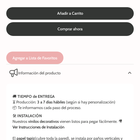
Añadir a Carrito
Comprar ahora
Agregar a Lista de Favoritos
Información del producto
🚚
TIEMPO de ENTREGA
⏳ Producción:
3 a 7 días hábiles
(según si hay personalización)
📦 Te informamos cada paso del proceso.
🛠️
INSTALACIÓN
Nuestros
vinilos decorativos
vienen listos para pegar fácilmente. 🎥
Ver Instrucciones de Instalación
El
papel tapiz
(cubre toda la pared), se instala por paños verticales y